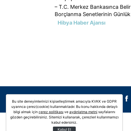
– T.C. Merkez Bankasınca Belirl
Borçlanma Senetlerinin Günlük
Hibya Haber Ajansı
Galeri
Video
Bu site deneyimlerinizi kişiselleştirmek amacıyla KVKK ve GDPR
uyarınca çerez(cookie) kullanmaktadır. Bu konu hakkında detaylı
bilgi almak için
çerez politikası
ve
aydınlatma metni
sayfalarını
gözden geçirebilirsiniz. Sitemizi kullanarak, çerezleri kullanmamızı
kabul edersiniz.
Kabul Et