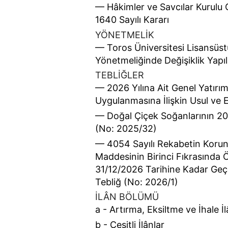
–– Hâkimler ve Savcılar Kurulu 
1640 Sayılı Kararı
YÖNETMELİK
–– Toros Üniversitesi Lisansüs
Yönetmeliğinde Değişiklik Yapı
TEBLİĞLER
–– 2026 Yılına Ait Genel Yatır
Uygulanmasına İlişkin Usul ve E
–– Doğal Çiçek Soğanlarının 202
(No: 2025/32)
–– 4054 Sayılı Rekabetin Koru
Maddesinin Birinci Fıkrasında Ö
31/12/2026 Tarihine Kadar Geçer
Tebliğ (No: 2026/1)
İLÂN BÖLÜMÜ
a - Artırma, Eksiltme ve İhale İl
b - Çeşitli İlânlar