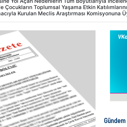
ine Yol Açan Nedenlerin Tüm Boyutlarıyla İncelen
ile Çocukların Toplumsal Yaşama Etkin Katılımların
macıyla Kurulan Meclis Araştırması Komisyonuna Ü
Gündem