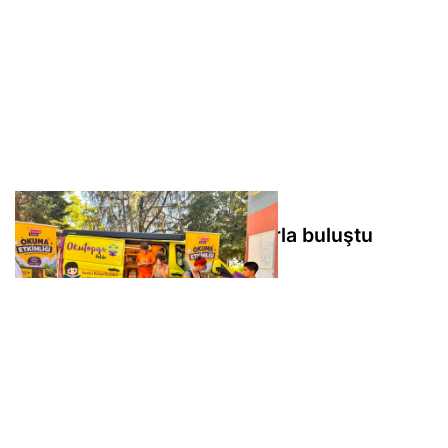
Maltepe'de çocuklar kitaplarla buluştu