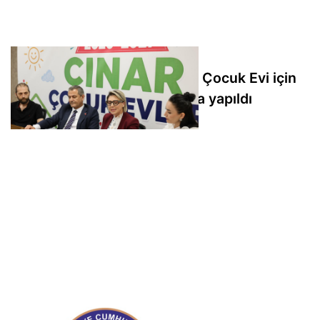
İzmit Belediyesi'nde 3 Çınar Çocuk Evi için
kura çekimi noter huzurunda yapıldı