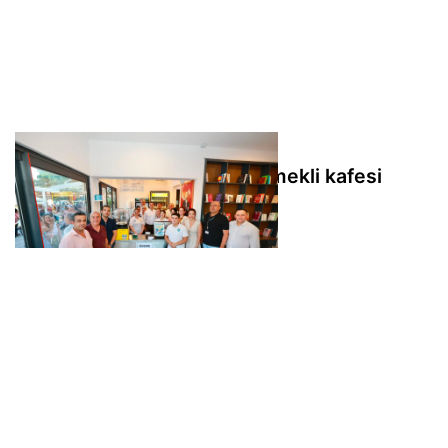
Bodrum Belediyesi'nin ilk emekli kafesi
Pinaraltı hizmete açıldı