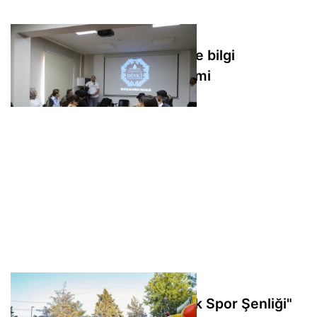
DİSKİ’den stajyer öğrencilere bilgi
teknolojileri farkındalık eğitimi
Körhat Mahallesi'nde "Çocuk Spor Şenliği"