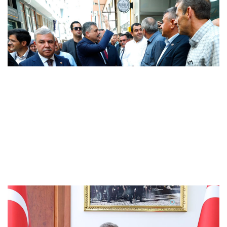
Çiftçi: Sinop’ta hizmete aldığımız her eser
Türkiye Yüzyılı vizyonunun sahadaki
karşılığı
Bakan Memişoğlu'ndan üniversite
adaylarına mesaj: Hayallerinizden asla