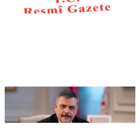
Bakan Çiftçi: Türkeli’nin gönlümüzde
müstesna bir yeri var