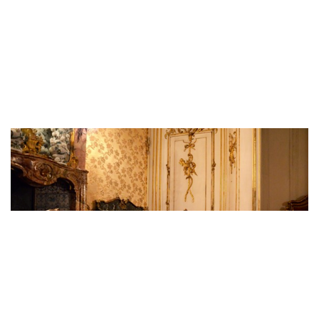
Dışişleri Bakanlığı'nda Suriye gündemli
Kurumlararası Eşgüdüm Toplantısı