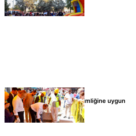
düzenlendi
Eyüpsultan Meydanı tarihi kimliğine uygun
şekilde yenileniyor