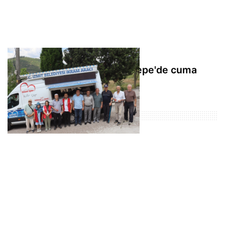
İzmit Belediyesi'nden Şirintepe'de cuma
namazı sonrası ikram
Populer Haberler