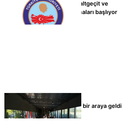
Kocaeli Valiliği: Alikahya'da altgeçit ve
yağmursuyu menfezi çalışmaları başlıyor
Orhangazi’de çölyaklı aileler bir araya geldi