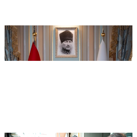
İstanbul Valisi Gül, 111. dönem kaymakam
adaylarıyla buluştu