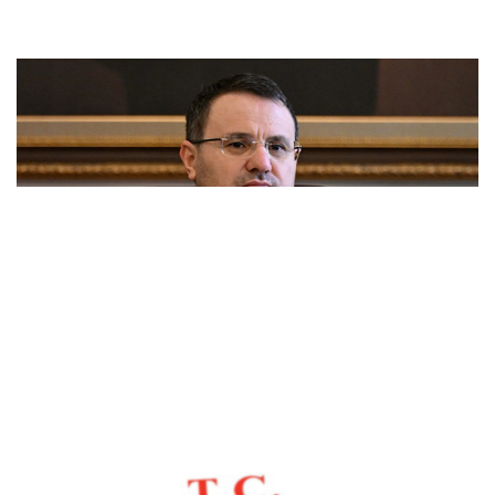
Bakan Gürlek, Iğdır'da adliye lojmanlarının
açılışını yaptı
Resmi Gazete başlıkları