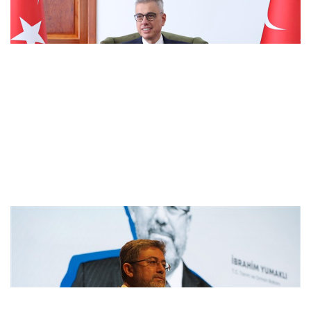
vazgeçmeyin
Bakan Yumaklı: Mücadelemiz Yeşil
Vatan'daki her canı korumaktır