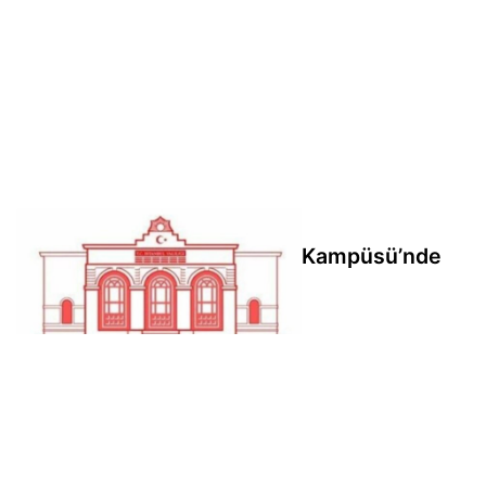
Bahçelievler Sosyal Hizmet Kampüsü’nde
yeni birimler hizmete açıldı