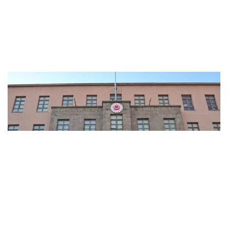
MSB: Somali Komandoları Manisa’da
Komando Temel Eğitimi'ni tamamladı