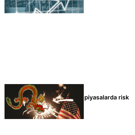
tamamladı
Zayıf ABD istihdamı küresel piyasalarda risk
iştahını destekledi