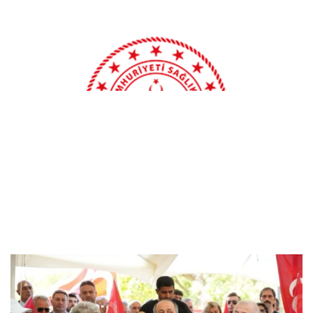
Sağlık Bakanlığı: 115 Yataklı ÇOSB Kapaklı
Devlet Hastanesi hizmete giriyor
Özdağ’dan gazilere destek ziyareti