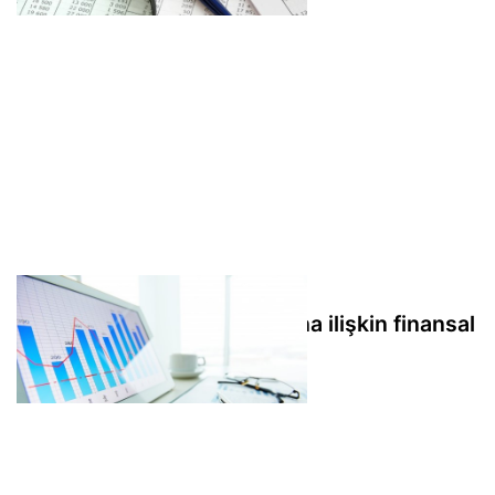
Hat-San, 2026'nın ilk yarısına ilişkin finansal
raporlarını onayladı