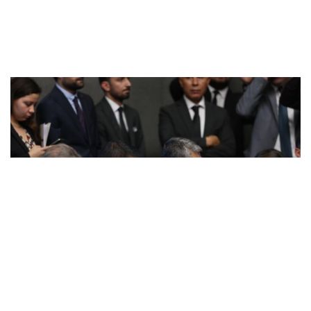
Ekmen: Türkiye’nin ihtiyacı yeni bir “keşke”
değil, kalıcı sonuç