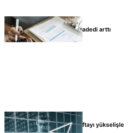
Ebebek'in temmuz ayı satış adedi arttı
Enflasyon geriledi, borsa haftayı yükselişle