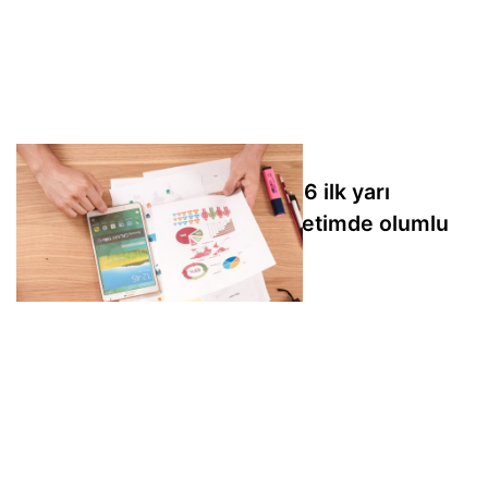
Inveo Yatırım Holding'in 2026 ilk yarı
finansal raporuna sınırlı denetimde olumlu
sonuç