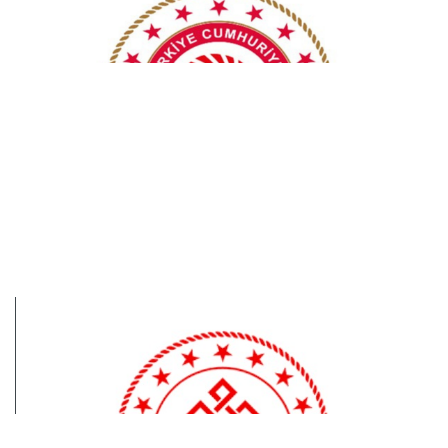
çalışmaları inceledi
Yayladağı İlçe Halk Kütüphanesi yeni hizmet
binasına kavuştu