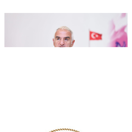
Bakan Ersoy: Türkiye’nin hikâyesini birlikte
yazıyoruz
Vali Canbolat, Ayaş’ta yatırımları ve