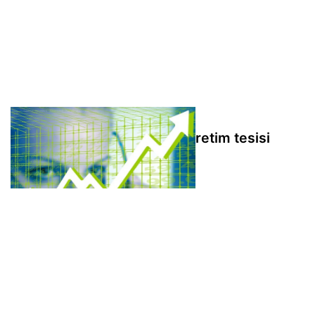
Çuhadaroğlu Metal'in yeni üretim tesisi
faaliyete geçti