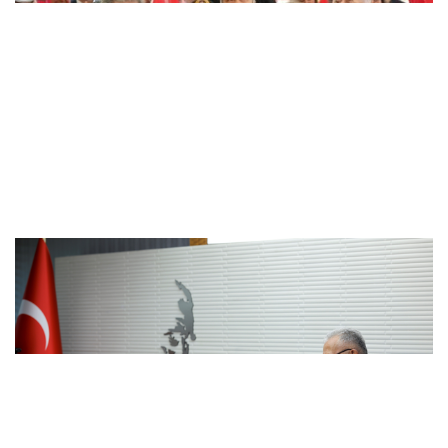
Bakan Uraloğlu’ndan Kayseri’de “Merkez-
Yerel Yönetim Uyumu” vurgusu