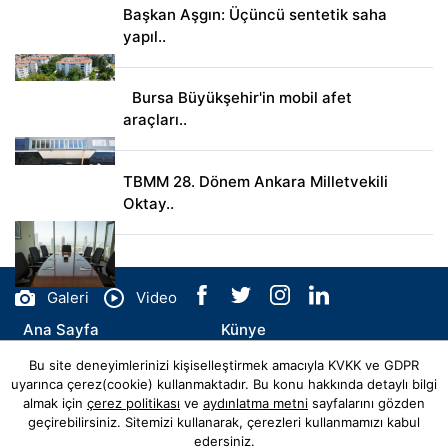
Başkan Aşgın: Üçüncü sentetik saha
yapıl..
Bursa Büyükşehir'in mobil afet
araçları..
TBMM 28. Dönem Ankara Milletvekili
Oktay..
Galeri
Video
Ana Sayfa
Künye
Bu site deneyimlerinizi kişiselleştirmek amacıyla KVKK ve GDPR
İletişim
uyarınca çerez(cookie) kullanmaktadır. Bu konu hakkında detaylı bilgi
almak için
çerez politikası
ve
aydınlatma metni
sayfalarını gözden
geçirebilirsiniz. Sitemizi kullanarak, çerezleri kullanmamızı kabul
edersiniz.
© Copyright 2026 hatayhaberler.com.tr Tüm Hakları Saklıdır.