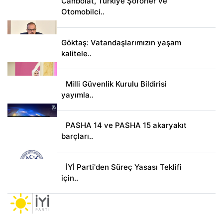
Canbolat, Türkiye Şoförler ve
Otomobilci..
Göktaş: Vatandaşlarımızın yaşam
kalitele..
Milli Güvenlik Kurulu Bildirisi
yayımla..
PASHA 14 ve PASHA 15 akaryakıt
barçları..
İYİ Parti'den Süreç Yasası Teklifi
için..