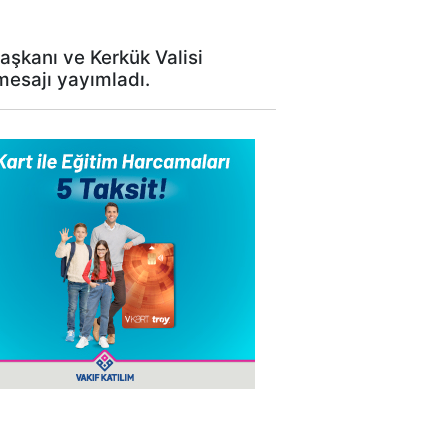
şkanı ve Kerkük Valisi
esajı yayımladı.