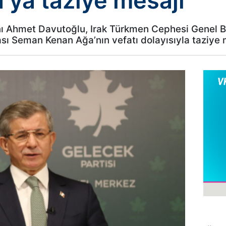
’ya taziye mesajı
ı Ahmet Davutoğlu, Irak Türkmen Cephesi Genel Ba
 Seman Kenan Ağa’nın vefatı dolayısıyla taziye m