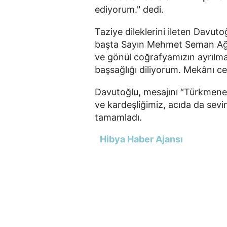
ediyorum." dedi.
Taziye dileklerini ileten Davu
başta Sayın Mehmet Seman Ağa 
ve gönül coğrafyamızın ayrılm
başsağlığı diliyorum. Mekânı cen
Davutoğlu, mesajını “Türkmene
ve kardeşliğimiz, acıda da sevin
tamamladı.
Hibya Haber Ajansı