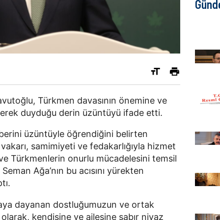
Günd
Davutoğlu, Türkmen davasının önemine ve
erek duyduğu derin üzüntüyü ifade etti.
rini üzüntüyle öğrendiğini belirten
akarı, samimiyeti ve fedakarlığıyla hizmet
ve Türkmenlerin onurlu mücadelesini temsil
Seman Ağa’nın bu acısını yürekten
tı.
zaya dayanan dostluğumuzun ve ortak
olarak, kendisine ve ailesine sabır niyaz