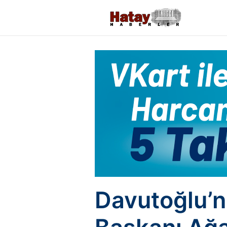
Davutoğlu’n