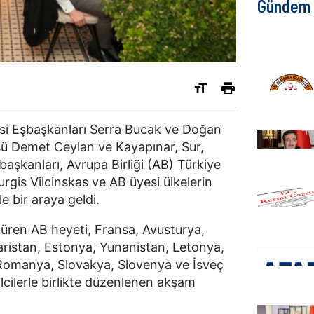
Gündem
esi Eşbaşkanları Serra Bucak ve Doğan
sü Demet Ceylan ve Kayapınar, Sur,
başkanları, Avrupa Birliği (AB) Türkiye
gis Vilcinskas ve AB üyesi ülkelerin
e bir araya geldi.
düren AB heyeti, Fransa, Avusturya,
garistan, Estonya, Yunanistan, Letonya,
Romanya, Slovakya, Slovenya ve İsveç
ilcilerle birlikte düzenlenen akşam